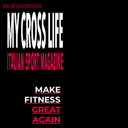
Vai al contenuto
MAKE
FITNESS
GREAT
AGAIN