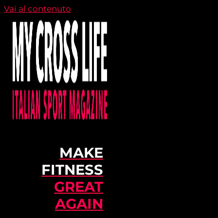
Vai al contenuto
MAKE
FITNESS
GREAT
AGAIN