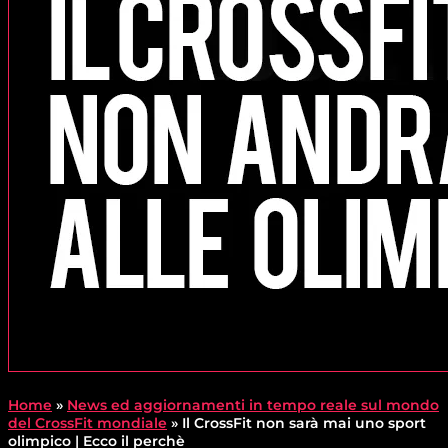
Home
»
News ed aggiornamenti in tempo reale sul mondo
del CrossFit mondiale
»
Il CrossFit non sarà mai uno sport
olimpico | Ecco il perchè