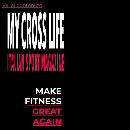
Vai al contenuto
MAKE
FITNESS
GREAT
AGAIN