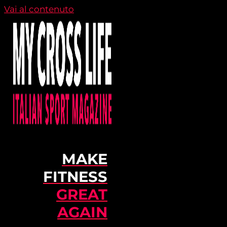
Vai al contenuto
MAKE
FITNESS
GREAT
AGAIN