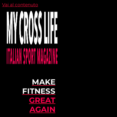
Vai al contenuto
MAKE
FITNESS
GREAT
AGAIN