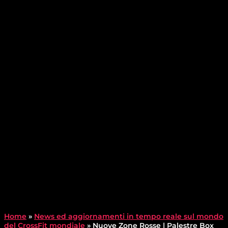
Home
»
News ed aggiornamenti in tempo reale sul mondo
del CrossFit mondiale
»
Nuove Zone Rosse | Palestre Box