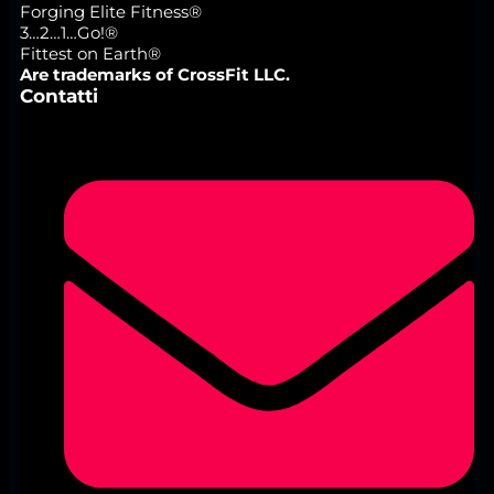
Forging Elite Fitness®
3…2…1…Go!®
Fittest on Earth®
Are trademarks of CrossFit LLC.
Contatti