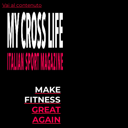
Vai al contenuto
MAKE
FITNESS
GREAT
AGAIN