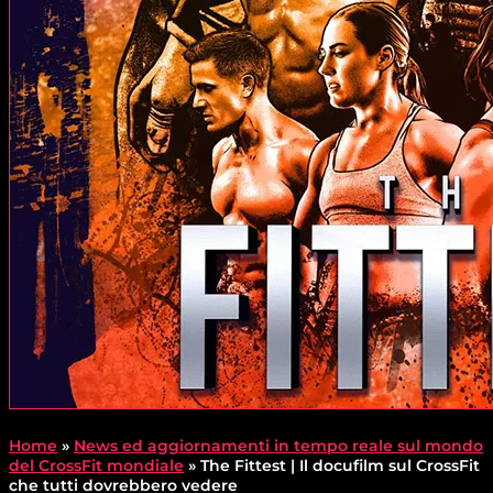
Home
»
News ed aggiornamenti in tempo reale sul mondo
del CrossFit mondiale
»
The Fittest | Il docufilm sul CrossFit
che tutti dovrebbero vedere