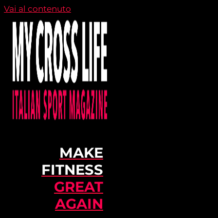
Vai al contenuto
MAKE
FITNESS
GREAT
AGAIN