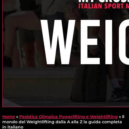
Home
»
Pesistica Olimpica Powerlifting e Weightlifting
»
Il
mondo del Weightlifting dalla A alla Z la guida completa
in italiano