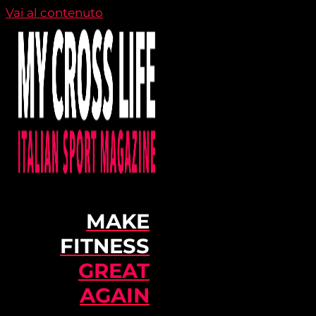
Vai al contenuto
MAKE
FITNESS
GREAT
AGAIN