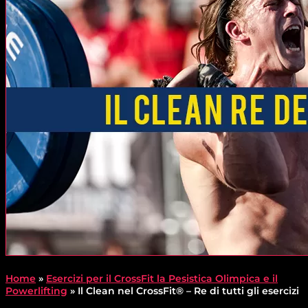
Home
»
Esercizi per il CrossFit la Pesistica Olimpica e il
Powerlifting
»
Il Clean nel CrossFit® – Re di tutti gli esercizi