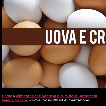
Home
»
Alimentazione Sportiva a cura della Dottoressa
Valeria Galfano
»
Uova CrossFit® ed Alimentazione