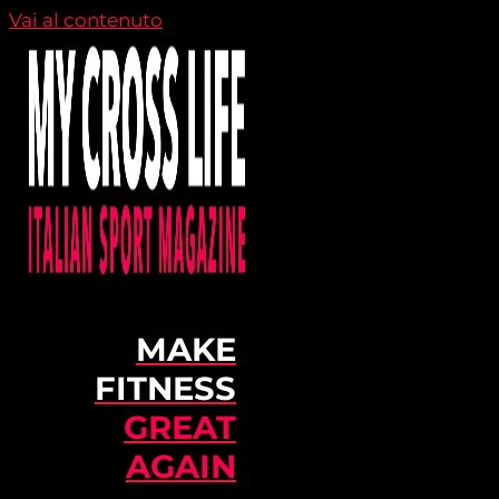
Vai al contenuto
MAKE
FITNESS
GREAT
AGAIN