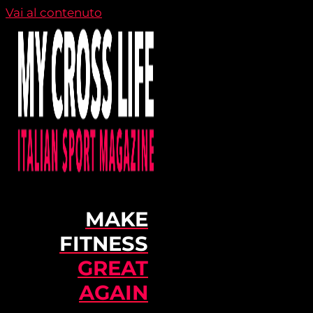
Vai al contenuto
MAKE
FITNESS
GREAT
AGAIN