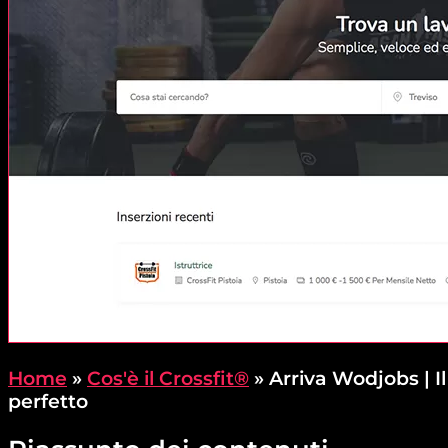
Home
»
Cos'è il Crossfit®
»
Arriva Wodjobs | Il
perfetto