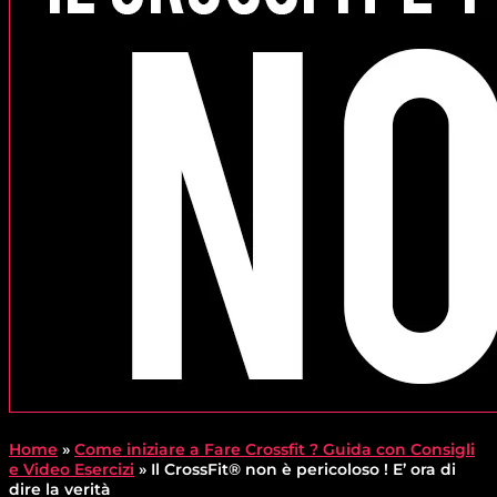
Home
»
Come iniziare a Fare Crossfit ? Guida con Consigli
e Video Esercizi
»
Il CrossFit® non è pericoloso ! E’ ora di
dire la verità