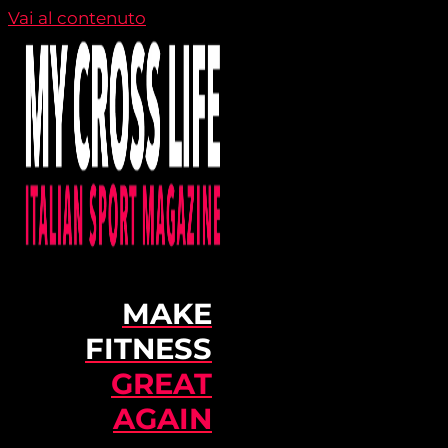
Vai al contenuto
MAKE
FITNESS
GREAT
AGAIN