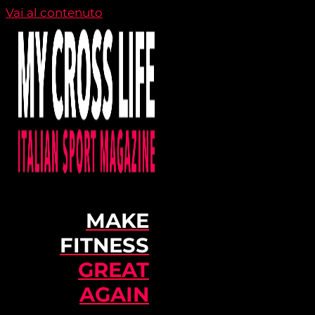
Vai al contenuto
MAKE
FITNESS
GREAT
AGAIN