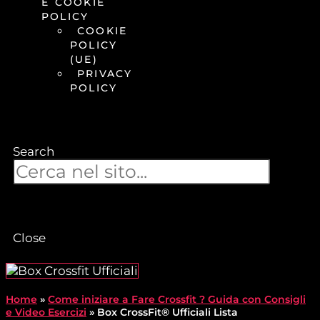
E COOKIE
POLICY
COOKIE
POLICY
(UE)
PRIVACY
POLICY
Search
Close
Home
»
Come iniziare a Fare Crossfit ? Guida con Consigli
e Video Esercizi
»
Box CrossFit® Ufficiali Lista