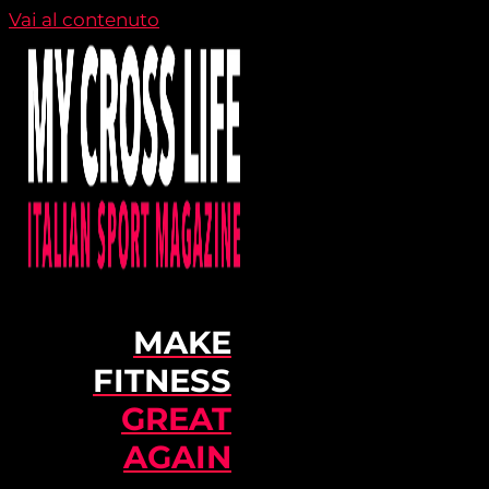
Vai al contenuto
MAKE
FITNESS
GREAT
AGAIN