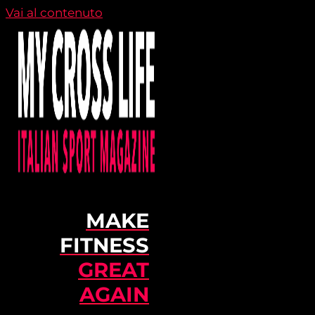
Vai al contenuto
MAKE
FITNESS
GREAT
AGAIN