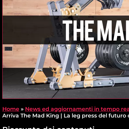
Home
»
News ed aggiornamenti in tempo rea
Arriva The Mad King | La leg press del futuro