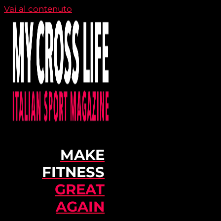
Vai al contenuto
MAKE
FITNESS
GREAT
AGAIN