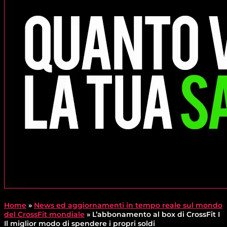
Home
»
News ed aggiornamenti in tempo reale sul mondo
del CrossFit mondiale
»
L’abbonamento al box di CrossFit I
Il miglior modo di spendere i propri soldi