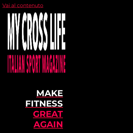
Vai al contenuto
MAKE
FITNESS
GREAT
AGAIN