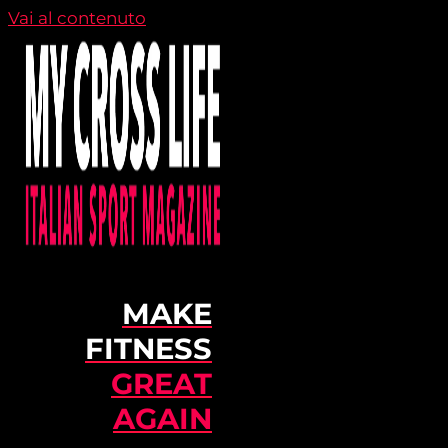
Vai al contenuto
MAKE
FITNESS
GREAT
AGAIN