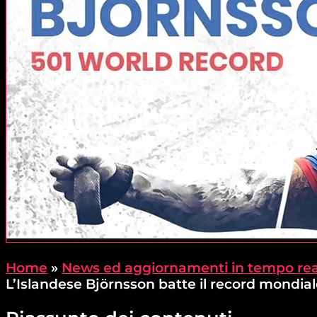
Home
»
News ed aggiornamenti in tempo rea
L’Islandese Björnsson batte il record mondiale