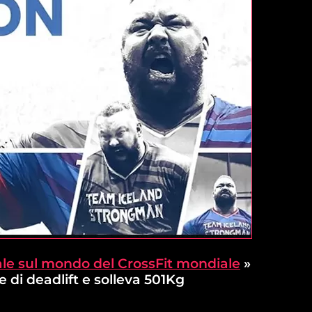
le sul mondo del CrossFit mondiale
»
 di deadlift e solleva 501Kg