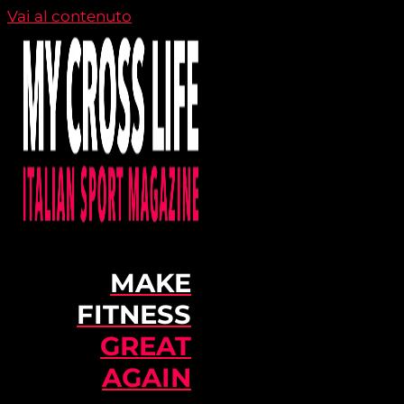
Vai al contenuto
MAKE
FITNESS
GREAT
AGAIN