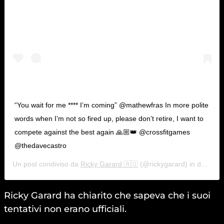
“You wait for me **** I’m coming” @mathewfras In more polite
words when I’m not so fired up, please don’t retire, I want to
compete against the best again 🙏🏼👑 @crossfitgames
@thedavecastro
Un post condiviso da
Ricky Garard 🇦🇺
(@rickygarard) in data:
19
Ricky Garard ha chiarito che sapeva che i suoi
tentativi non erano ufficiali.