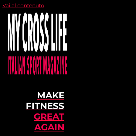
Vai al contenuto
MAKE
FITNESS
GREAT
AGAIN