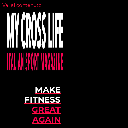
Vai al contenuto
MAKE
FITNESS
GREAT
AGAIN