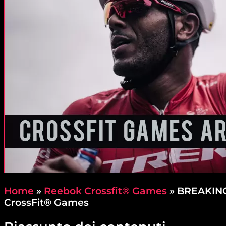
Home
»
Reebok Crossfit® Games
»
BREAKING 
CrossFit® Games