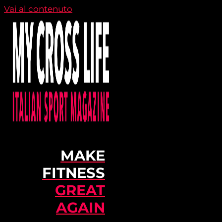
Vai al contenuto
MAKE
FITNESS
GREAT
AGAIN