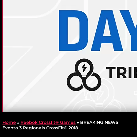
Home
»
Reebok Crossfit® Games
»
BREAKING NEWS
Evento 3 Regionals CrossFit® 2018