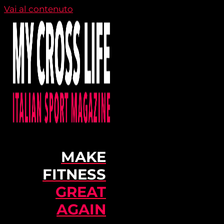
Vai al contenuto
MAKE
FITNESS
GREAT
AGAIN