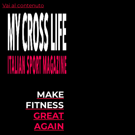
Vai al contenuto
MAKE
FITNESS
GREAT
AGAIN