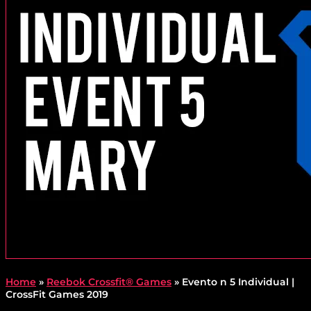
Home
»
Reebok Crossfit® Games
»
Evento n 5 Individual |
CrossFit Games 2019