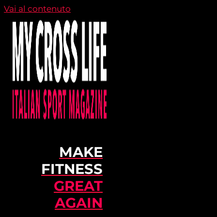
Vai al contenuto
MAKE
FITNESS
GREAT
AGAIN