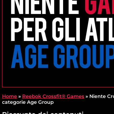
Home
»
Reebok Crossfit® Games
»
Niente Cro
categorie Age Group