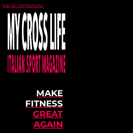
Vai al contenuto
MAKE
FITNESS
GREAT
AGAIN