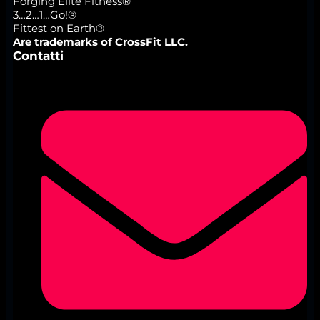
Forging Elite Fitness®
3…2…1…Go!®
Fittest on Earth®
Are trademarks of CrossFit LLC.
Contatti