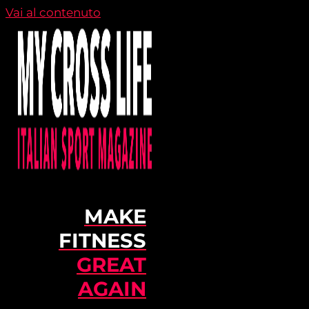
Vai al contenuto
MAKE
FITNESS
GREAT
AGAIN