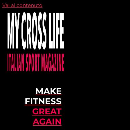
Vai al contenuto
MAKE
FITNESS
GREAT
AGAIN